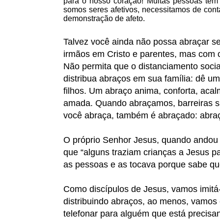
para o nosso coração! Muitas pessoas têm 
somos seres afetivos, necessitamos de cont
demonstração de afeto.
Talvez você ainda não possa abraçar se
irmãos em Cristo e parentes, mas com c
Não permita que o distanciamento social
distribua abraços em sua família: dê u
filhos. Um abraço anima, conforta, aca
amada. Quando abraçamos, barreiras s
você abraça, também é abraçado: abra
O próprio Senhor Jesus, quando andou en
que “alguns traziam crianças a Jesus pa
as pessoas e as tocava porque sabe q
Como discípulos de Jesus, vamos imitá
distribuindo abraços, ao menos, vamo
telefonar para alguém que está precisa