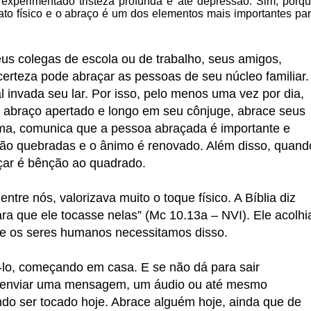
experimentado tristeza profunda e até depressão. Sim, porq
ato físico e o abraço é um dos elementos mais importantes pa
us colegas de escola ou de trabalho, seus amigos,
erteza pode abraçar as pessoas de seu núcleo familiar.
 invada seu lar. Por isso, pelo menos uma vez por dia,
m abraço apertado e longo em seu cônjuge, abrace seus
lma, comunica que a pessoa abraçada é importante e
ão quebradas e o ânimo é renovado. Além disso, quand
çar é bênção ao quadrado.
tre nós, valorizava muito o toque físico. A Bíblia diz
ra que ele tocasse nelas” (Mc 10.13a – NVI). Ele acolhi
ue os seres humanos necessitamos disso.
-lo, começando em casa. E se não dá para sair
s enviar uma mensagem, um áudio ou até mesmo
ndo ser tocado hoje. Abrace alguém hoje, ainda que de