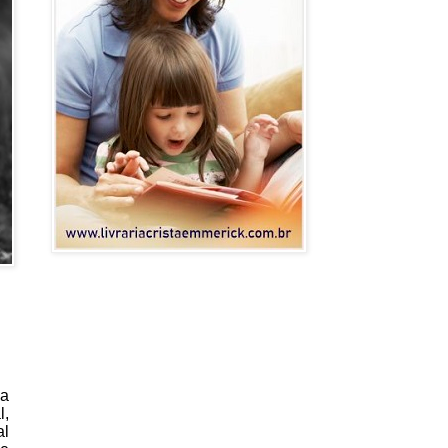
 a
l,
al