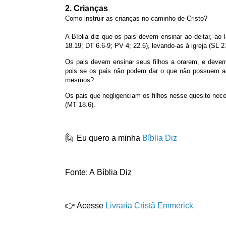
2. Crianças
Como instruir as crianças no caminho de Cristo?
A Bíblia diz que os pais devem ensinar ao deitar, a
18.19; DT 6.6-9; PV 4; 22.6), levando-as à igreja (SL
Os pais devem ensinar seus filhos a orarem, e devem
pois se os pais não podem dar o que não possuem ao
mesmos?
Os pais que negligenciam os filhos nesse quesito nece
(MT 18.6).
🙋
Eu quero a minha
Bíblia
Diz
Fonte: A Bíblia Diz
👉 Acesse
Livraria
Cristã
Emmerick