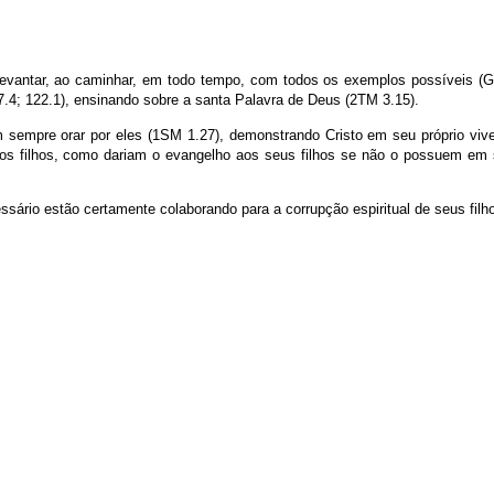
o levantar, ao caminhar, em todo tempo, com todos os exemplos possíveis (
 27.4; 122.1), ensinando sobre a santa Palavra de Deus (2TM 3.15).
 sempre orar por eles (1SM 1.27), demonstrando Cristo em seu próprio vive
s filhos, como dariam o evangelho aos seus filhos se não o possuem em 
ssário estão certamente colaborando para a corrupção espiritual de seus filh