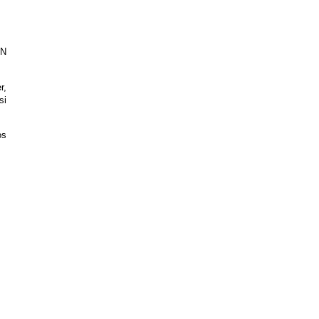
GN
r,
si
os